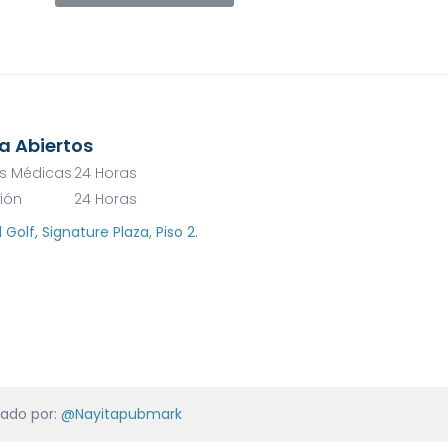
a Abiertos
s Médicas
24 Horas
ción
24 Horas
l Golf, Signature Plaza, Piso 2.
.
lado por:
@Nayitapubmark