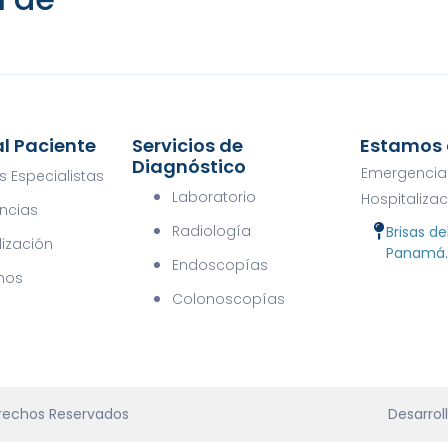
l Paciente
Servicios de
Estamos 
Diagnóstico
Emergencia
s Especialistas
Laboratorio
Hospitaliza
ncias
Radiología
Brisas de
lización
Panamá
Endoscopías
nos
Colonoscopías
erechos Reservados
Desarrol