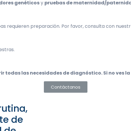
ores genéticos
y
pruebas de maternidad/paternid
bas requieren preparación. Por favor, consulta con nuestr
estras.
r todas las necesidades de diagnóstico. Si no ves l
Contáctanos
utina,
te de
l de